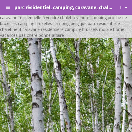
parc résidentiel, camping, caravane, chalet, résidence de vacances, loisir.
fr
caravane résidentielle à vendre chalet à vendre camping proche de
bruxelles camping bruxelles camping belgique parc résidentielle
chalet neuf caravane résidentielle camping brussels mobile home
vacances pas chère bonne affaire