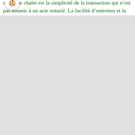
caravane chalet est la simplicité de la transaction qui n’est
pas soumis à un acte notarié. La facilité d’entretien et la
longévité de votre futur chalet en font un investissement
malin et judicieux.
Domicile interdit avec ou sans adresse le
parc
est réservé aux loisirs.
Partager
Facebook
Twitter
Email
Français
Néerlandais